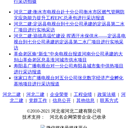
行采访拍摄
河北二建:衡水市电视台赴十分公司衡水市区燃气管网防
灾应急能力提升工程EPC总承包进行采访报道
河北二建:定远县电视台到七分公司承建的定远县第二水
厂项目进行实地采访
河北二建:迎战高温忙建设 挥洒汗水保供水——定远县电
视台到七分公司承建的定远县第二水厂项目进行实地采
访
革命老区焕“新生”中央电视台报道河南分公司承建的大
别山革命老区息县淮河城市供水项目
寿阳县广播电视台对一分公司寿阳县城市集中供热项目
进行采访报道
张家口市广播电视台对五分公司张北数字经济产业孵化
基地项目进行采访报道
河北二建
|
河北二建
|
企业荣誉
|
工程业绩
|
政策法规
|
河
北二建
|
党群工作
|
信息公开
|
其他信息
|
联系方式
©2010-2021 河北省河北二建有限公司
技术支持： 河北名企网荣誉企业-已收录
微信媒体号媒体平台